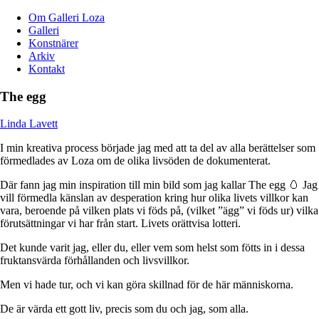
Om Galleri Loza
Galleri
Konstnärer
Arkiv
Kontakt
The egg
Linda Lavett
I min kreativa process började jag med att ta del av alla berättelser som
förmedlades av Loza om de olika livsöden de dokumenterat.
Där fann jag min inspiration till min bild som jag kallar The egg 🥚 Jag
vill förmedla känslan av desperation kring hur olika livets villkor kan
vara, beroende på vilken plats vi föds på, (vilket ”ägg” vi föds ur) vilka
förutsättningar vi har från start. Livets orättvisa lotteri.
Det kunde varit jag, eller du, eller vem som helst som fötts in i dessa
fruktansvärda förhållanden och livsvillkor.
Men vi hade tur, och vi kan göra skillnad för de här människorna.
De är värda ett gott liv, precis som du och jag, som alla.