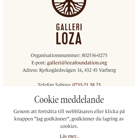
Organisationsnummer:
802536-0275
E-post:
galleri@lozafoundation.org
Adress:
Kyrkogårdsvägen 16, 432 45 Varberg
Telefon Sabina:
0733-21 38 23
Telefon Jonna:
0734-34 93 42
Cookie meddelande
Swish:
123 077 3119
Genom att fortsätta till webbläsaren eller klicka på
Bankgiro:
5701-6909
knappen "Jag godkänner", godkänner du lagring av
cookies.
Läs mer..